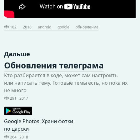
182
2018
android
google
обновление
Дальше
Обновления телеграма
Кто разбирается в коде, может сам настроить
или написать тему. Готовые темы есть, но пока их
не много
291
2017
Google Photos. Храни фотки
по царски
264
2018