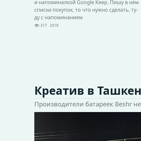
и напоминалкой Google Keep. Пишу в нём
списки покупок, то что нужно сделать, ту-
ду с напоминанием
317
2018
Креатив в Ташке
Производители батареек Beshr не