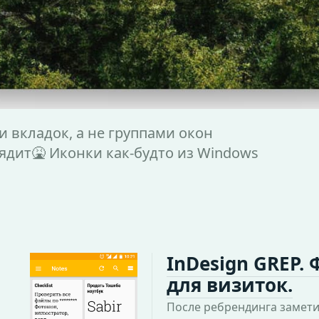
и вкладок, а не группами окон
лядит🤮 Иконки как-будто из Windows
InDesign GREP.
для визиток.
После ребрендинга замет