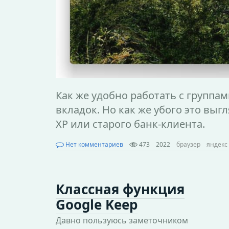
Как же удобно работать с группам
вкладок. Но как же убого это выг
XP или старого банк-клиента.
Нет комментариев
473
2022
браузер
яндекс
Классная функция
Google Keep
Давно пользуюсь заметочником