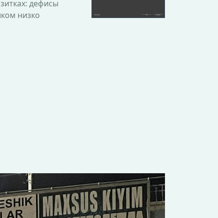
зитках: дефисы
шком низко