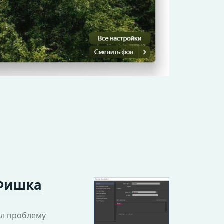
 Фишка
ил проблему