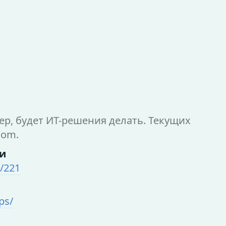
р, будет ИТ-решения делать. Текущих
com.
ии
/221
ps/