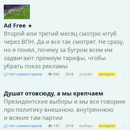
Ad Free
Второй или третий месяц смотрю ютуб
через ВПН. Да и все так смотрят. Не сразу,
но я понял, почему за бугром всем им
задвигают премиум тарифы, чтобы
убрать показ рекламы
Нет комментариев
846
2018
youtube
интернет
рек
Душат отовсюду, а мы крепчаем
Президентские выборы и мы все говорим
про политику внешнюю, внутреннюю
и всякие там партии
Нет комментариев
145
2018
выборы
интернет
фут