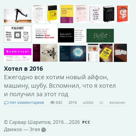
Хотел в 2016
Ежегодно все хотим новый айфон,
машину, шубу. Вспомнил, что я хотел
и получил за этот год
Нет комментариев
642
2016
adobe
cc
желание
к
©
Сарвар Шарипов
, 2016
...
2026
РСС
Движок —
Эгея